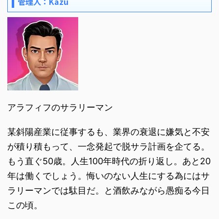
管理人：Kazu
アラフィフのサラリーマン
某斜陽産業に従事するも、業界の衰退に嫌気と不安
が積り積もって、一念発起で脱サラ計画を企てる。
もう直ぐ50歳。人生100年時代の折り返し。あと20
年は働くでしょう。悔いのない人生にする為にはサ
ラリーマンでは駄目だ。と酒飲みながら愚痴る今日
この頃。