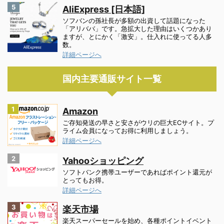
5
AliExpress [日本語]
ソフバンの孫社長が多額の出資して話題になった
「アリババ」です。急拡大した理由はいくつかあり
ますが、とにかく「激安」。仕入れに使ってる人多
数。
詳細ページへ
国内主要通販サイト一覧
1
Amazon
ご存知発送の早さと安さがウリの巨大ECサイト。プ
ライム会員になってお得に利用しましょう。
詳細ページへ
2
Yahooショッピング
ソフトバンク携帯ユーザーであればポイント還元が
とってもお得。
詳細ページへ
3
楽天市場
楽天スーパーセールを始め、各種ポイントイベント