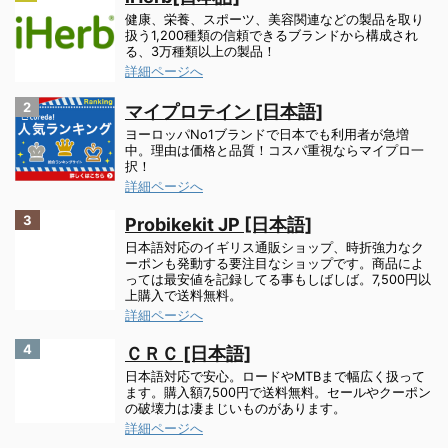
健康、栄養、スポーツ、美容関連などの製品を取り
扱う1,200種類の信頼できるブランドから構成され
る、3万種類以上の製品！
詳細ページへ
2
マイプロテイン [日本語]
ヨーロッパNo1ブランドで日本でも利用者が急増
中。理由は価格と品質！コスパ重視ならマイプロ一
択！
詳細ページへ
3
Probikekit JP [日本語]
日本語対応のイギリス通販ショップ、時折強力なク
ーポンも発動する要注目なショップです。商品によ
っては最安値を記録してる事もしばしば。7,500円以
上購入で送料無料。
詳細ページへ
4
ＣＲＣ [日本語]
日本語対応で安心。ロードやMTBまで幅広く扱って
ます。購入額7,500円で送料無料。セールやクーポン
の破壊力は凄まじいものがあります。
詳細ページへ