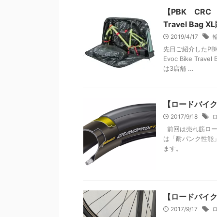
【PBK CRC
Travel Bag 
2019/4/17
先日ご紹介したP
Evoc Bike Tr
は3店舗 ...
【ロードバイ
2017/9/18
前回は売れ筋ロー
は「耐パンク性能
ます。
【ロードバイ
2017/9/17