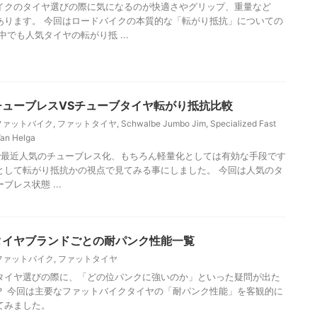
イクのタイヤ選びの際に気になるのが快適さやグリップ、重量など
あります。 今回はロードバイクの本質的な「転がり抵抗」についての
中でも人気タイヤの転がり抵 ...
E】チューブレスVSチューブタイヤ転がり抵抗比較
ファットバイク
,
ファットタイヤ
,
Schwalbe Jumbo Jim
,
Specialized Fast
an Helga
最近人気のチューブレス化、もちろん軽量化としては有効な手段です
として転がり抵抗かの視点で見てみる事にしました。 今回は人気のタ
レス状態 ...
E】タイヤブランドごとの耐パンク性能一覧
ファットバイク
,
ファットタイヤ
タイヤ選びの際に、「どの位パンクに強いのか」といった疑問が出た
？ 今回は主要なファットバイクタイヤの「耐パンク性能」を客観的に
てみました。