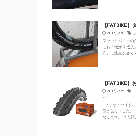
【FATBIK
2017/8/20
ファットバイクの
にも「転がり抵抗
抗」に焦点を当て
【FATBIK
2017/7/25
P
VEE
ファットバイクの
目となりました。
なります。 また購入