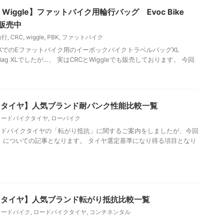
 Wiggle】ファットバイク用輪行バッグ Evoc Bike
XL販売中
輪行
,
CRC
,
wiggle
,
PBK
,
ファットバイク
BKでのEファットバイク用のイーボックバイクトラベルバッグXL
avel Bag XLでしたが…、 実はCRCとWiggleでも販売しております。 今回
クタイヤ】人気ブランド耐パンク性能比較一覧
ロードバイクタイヤ
,
ローバイク
ドバイクタイヤの「転がり抵抗」に関するご案内をしましたが、今回
」についての記事となります。 タイヤ選定基準になり得る項目となり
クタイヤ】人気ブランド転がり抵抗比較一覧
ロードバイク
,
ロードバイクタイヤ
,
コンチネンタル