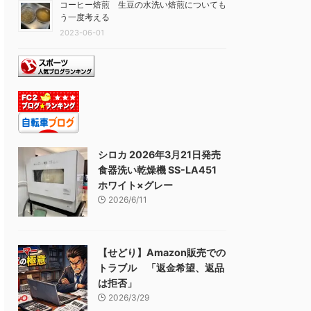
コーヒー焙煎 生豆の水洗い焙煎についても
う一度考える
2023-06-01
シロカ 2026年3月21日発売
食器洗い乾燥機 SS-LA451
ホワイト×グレー
2026/6/11
【せどり】Amazon販売での
トラブル 「返金希望、返品
は拒否」
2026/3/29