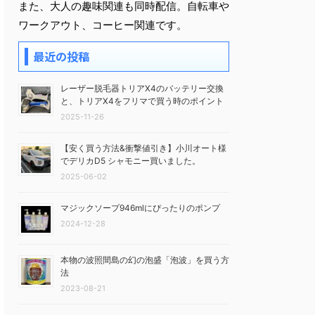
また、大人の趣味関連も同時配信。自転車や
ワークアウト、コーヒー関連です。
最近の投稿
レーザー脱毛器トリアX4のバッテリー交換
と、トリアX4をフリマで買う時のポイント
2025-11-26
【安く買う方法&衝撃値引き】小川オート様
でデリカD5 シャモニー買いました。
2025-06-02
マジックソープ946mlにぴったりのポンプ
2024-12-28
本物の波照間島の幻の泡盛「泡波」を買う方
法
2023-08-21