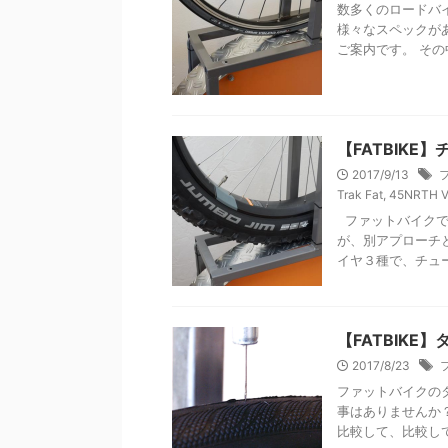
数多くのロードバ
様々なスペックが
ご案内です。 その
【FATBIK
2017/9/13
Trak Fat
,
45NRTH V
ファットバイクで
が、別アプローチ
イヤ３種で、チューブ
【FATBIK
2017/8/23
ファットバイクの
事はありませんか
比較して、比較し