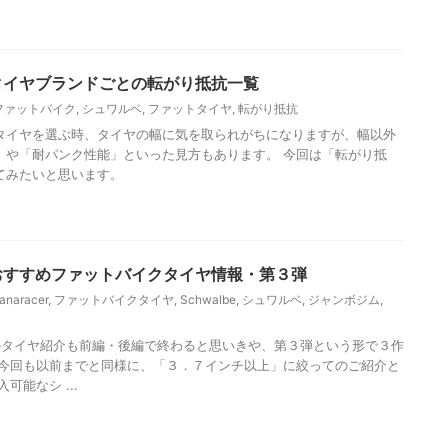
E】タイヤブランドごとの転がり抵抗一覧
ファットバイク
,
シュワルベ
,
ファットタイヤ
,
転がり抵抗
タイヤを選ぶ時、タイヤの幅に気を取られがちになりますが、幅以外
」や「耐パンク性能」といった見方もあります。 今回は「転がり抵
てみたいと思います。
E】おすすめファットバイクタイヤ情報・第３弾
anaracer
,
ファットバイクタイヤ
,
Schwalbe
,
シュワルベ
,
ジャンボジム
,
タイヤ紹介も前編・後編で終わると思いきや、第３弾という形で３作
 今回も以前までと同様に、「３．７インチ以上」に絞ってのご紹介と
可能なシ ...