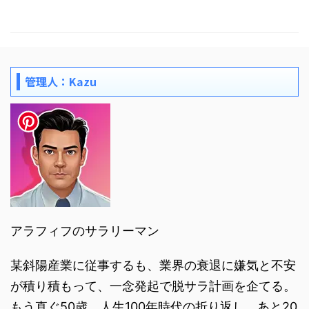
管理人：Kazu
アラフィフのサラリーマン
某斜陽産業に従事するも、業界の衰退に嫌気と不安
が積り積もって、一念発起で脱サラ計画を企てる。
もう直ぐ50歳。人生100年時代の折り返し。あと20