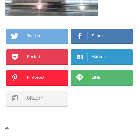
Twitter
Share
Pocket
Hatena
Pinterest
LINE
URLコピー
-