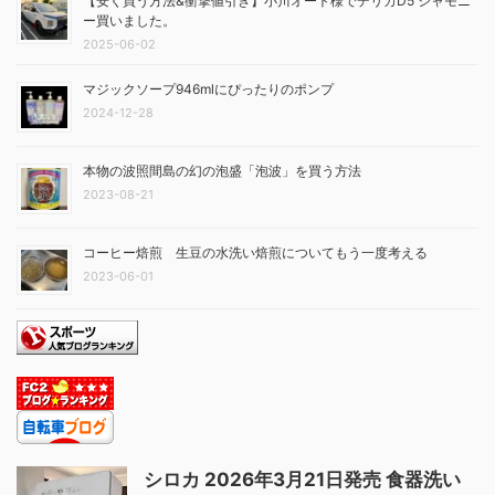
【安く買う方法&衝撃値引き】小川オート様でデリカD5 シャモニ
ー買いました。
2025-06-02
マジックソープ946mlにぴったりのポンプ
2024-12-28
本物の波照間島の幻の泡盛「泡波」を買う方法
2023-08-21
コーヒー焙煎 生豆の水洗い焙煎についてもう一度考える
2023-06-01
シロカ 2026年3月21日発売 食器洗い