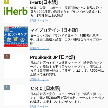
1
iHerb[日本語]
健康、栄養、スポーツ、美容関連などの製品を取り
扱う1,200種類の信頼できるブランドから構成され
る、3万種類以上の製品！
詳細ページへ
2
マイプロテイン [日本語]
ヨーロッパNo1ブランドで日本でも利用者が急増
中。理由は価格と品質！コスパ重視ならマイプロ一
択！
詳細ページへ
3
Probikekit JP [日本語]
日本語対応のイギリス通販ショップ、時折強力なク
ーポンも発動する要注目なショップです。商品によ
っては最安値を記録してる事もしばしば。7,500円以
上購入で送料無料。
詳細ページへ
4
ＣＲＣ [日本語]
日本語対応で安心。ロードやMTBまで幅広く扱って
ます。購入額7,500円で送料無料。セールやクーポン
の破壊力は凄まじいものがあります。
詳細ページへ