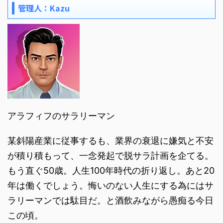
管理人：Kazu
アラフィフのサラリーマン
某斜陽産業に従事するも、業界の衰退に嫌気と不安
が積り積もって、一念発起で脱サラ計画を企てる。
もう直ぐ50歳。人生100年時代の折り返し。あと20
年は働くでしょう。悔いのない人生にする為にはサ
ラリーマンでは駄目だ。と酒飲みながら愚痴る今日
この頃。