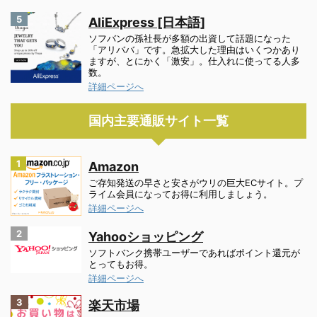
5
AliExpress [日本語]
ソフバンの孫社長が多額の出資して話題になった
「アリババ」です。急拡大した理由はいくつかあり
ますが、とにかく「激安」。仕入れに使ってる人多
数。
詳細ページへ
国内主要通販サイト一覧
1
Amazon
ご存知発送の早さと安さがウリの巨大ECサイト。プ
ライム会員になってお得に利用しましょう。
詳細ページへ
2
Yahooショッピング
ソフトバンク携帯ユーザーであればポイント還元が
とってもお得。
詳細ページへ
3
楽天市場