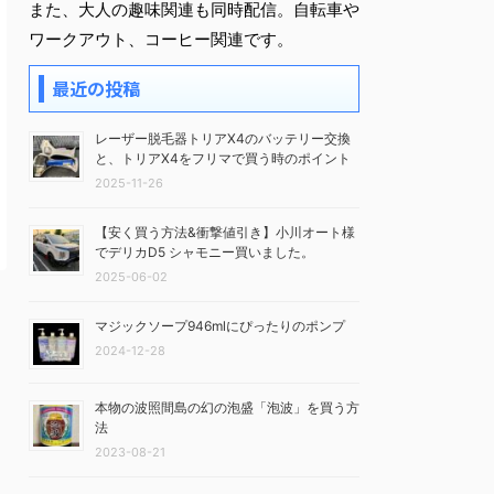
また、大人の趣味関連も同時配信。自転車や
ワークアウト、コーヒー関連です。
最近の投稿
レーザー脱毛器トリアX4のバッテリー交換
と、トリアX4をフリマで買う時のポイント
2025-11-26
【安く買う方法&衝撃値引き】小川オート様
でデリカD5 シャモニー買いました。
2025-06-02
マジックソープ946mlにぴったりのポンプ
2024-12-28
本物の波照間島の幻の泡盛「泡波」を買う方
法
2023-08-21