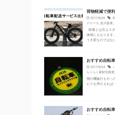
荷物軽減で便
2017/6/26
B
ドケース
,
佐川急便
,
軽量とは言えスポ
体積にもなります
う大変なのではないで
おすすめ自転
2017/6/24
らくらく家財宅急便
飛行機輪行もやっ
ビスを押さえれば･
おすすめ自転車