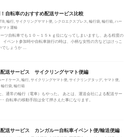
利！自転車のおすすめ配送サービス比較
TB
,
輪行
,
サイクリングヤマト便
,
シクロエクスプレス
,
輪行袋
,
輪行箱
,
ハー
ヤマト運輸
ーツ自転車でも１０～１５ｋｇ位になってしまいますし、ある程度の
。 イベント参加時や自転車旅行の時は、小柄な女性の方などはけっこ
しょうか ...
車配送サービス サイクリングヤマト便編
ハードケース
,
輪行
,
サイクリングヤマト便
,
サイクリングタッグ
,
ヤマト便
,
,
輪行袋
,
輪行箱
た、通常の輪行（電車）もやった。 あとは、運送会社による配送サー
･･ 自転車の移動手段は全て押さえた事になります。
配送サービス カンガルー自転車イベント便/輸送便編