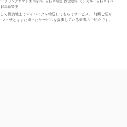
サイクリングヤマト便
,
輪行箱
,
自転車輸送
,
西濃運輸
,
カンガルー自転車イベ
自転車輸送便
して目的地までマイバイクを輸送してもらうサービス。 前回ご紹介
ヤマト便とはまた違ったサービスを提供している業者のご紹介です。