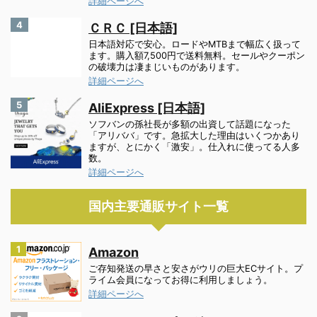
詳細ページへ
4
ＣＲＣ [日本語]
日本語対応で安心。ロードやMTBまで幅広く扱って
ます。購入額7,500円で送料無料。セールやクーポン
の破壊力は凄まじいものがあります。
詳細ページへ
5
AliExpress [日本語]
ソフバンの孫社長が多額の出資して話題になった
「アリババ」です。急拡大した理由はいくつかあり
ますが、とにかく「激安」。仕入れに使ってる人多
数。
詳細ページへ
国内主要通販サイト一覧
1
Amazon
ご存知発送の早さと安さがウリの巨大ECサイト。プ
ライム会員になってお得に利用しましょう。
詳細ページへ