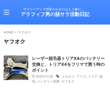
サラリーマンで搾取されるのはもう嫌だ…。
アラフィフ男の脱サラ活動日記
HOME
>
ヤフオク
ヤフオク
レーザー脱毛器トリアX4のバッテリー
交換と、トリアX4をフリマで買う時の
ポイント
2025/11/26
メルカリ
,
フリマ
,
トリア
,
脱
毛
,
バッテリー交換
,
ヤフオク