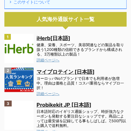
このサイトについて
人気海外通販サイト一覧
1
iHerb[日本語]
健康、栄養、スポーツ、美容関連などの製品を取り
扱う1,200種類の信頼できるブランドから構成され
る、3万種類以上の製品！
詳細ページへ
2
マイプロテイン [日本語]
ヨーロッパNo1ブランドで日本でも利用者が急増
中。理由は価格と品質！コスパ重視ならマイプロ一
択！
詳細ページへ
3
Probikekit JP [日本語]
日本語対応のイギリス通販ショップ、時折強力なク
ーポンも発動する要注目なショップです。商品によ
っては最安値を記録してる事もしばしば。7,500円以
上購入で送料無料。