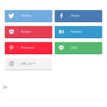
Twitter
Share
Pocket
Hatena
Pinterest
LINE
URLコピー
-