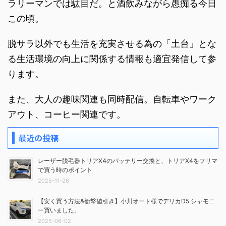
ラリーマンでは駄目だ。と酒飲みながら愚痴る今日
この頃。
脱サラ以外でも生活を充実させる為の「土台」とな
る生活環境の向上に関係する情報も適宜発信して参
ります。
また、大人の趣味関連も同時配信。自転車やワーク
アウト、コーヒー関連です。
最近の投稿
レーザー脱毛器トリアX4のバッテリー交換と、トリアX4をフリマ
で買う時のポイント
2025-11-26
【安く買う方法&衝撃値引き】小川オート様でデリカD5 シャモニ
ー買いました。
2025-06-02