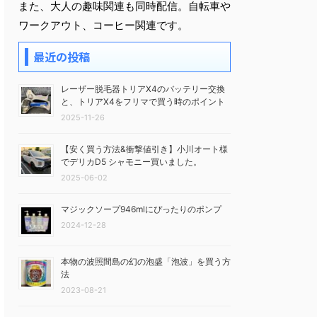
また、大人の趣味関連も同時配信。自転車や
ワークアウト、コーヒー関連です。
最近の投稿
レーザー脱毛器トリアX4のバッテリー交換
と、トリアX4をフリマで買う時のポイント
2025-11-26
【安く買う方法&衝撃値引き】小川オート様
でデリカD5 シャモニー買いました。
2025-06-02
マジックソープ946mlにぴったりのポンプ
2024-12-28
本物の波照間島の幻の泡盛「泡波」を買う方
法
2023-08-21