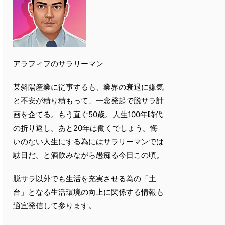
アラフィフのサラリーマン
某斜陽産業に従事するも、業界の衰退に嫌気
と不安が積り積もって、一念発起で脱サラ計
画を企てる。もう直ぐ50歳。人生100年時代
の折り返し。あと20年は働くでしょう。悔
いのない人生にする為にはサラリーマンでは
駄目だ。と酒飲みながら愚痴る今日この頃。
脱サラ以外でも生活を充実させる為の「土
台」となる生活環境の向上に関係する情報も
適宜発信して参ります。