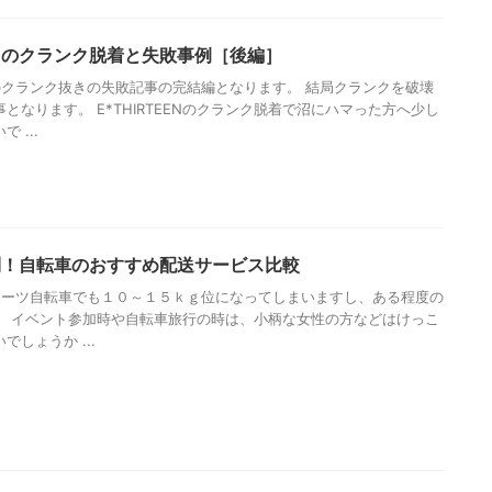
クのクランク脱着と失敗事例［後編］
クランク抜きの失敗記事の完結編となります。 結局クランクを破壊
となります。 E*THIRTEENのクランク脱着で沼にハマった方へ少し
 ...
利！自転車のおすすめ配送サービス比較
ーツ自転車でも１０～１５ｋｇ位になってしまいますし、ある程度の
。 イベント参加時や自転車旅行の時は、小柄な女性の方などはけっこ
しょうか ...