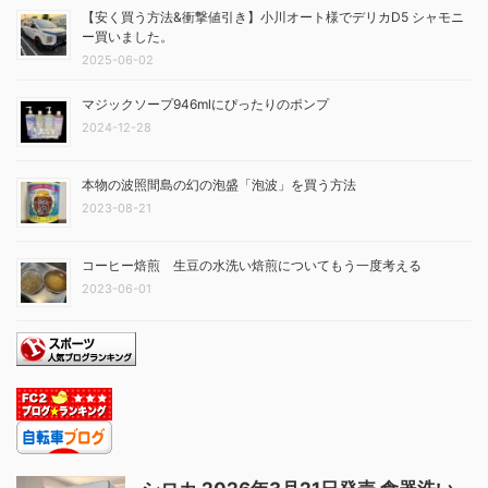
【安く買う方法&衝撃値引き】小川オート様でデリカD5 シャモニ
ー買いました。
2025-06-02
マジックソープ946mlにぴったりのポンプ
2024-12-28
本物の波照間島の幻の泡盛「泡波」を買う方法
2023-08-21
コーヒー焙煎 生豆の水洗い焙煎についてもう一度考える
2023-06-01