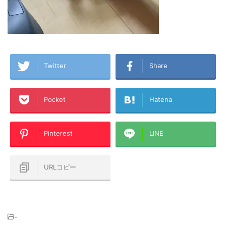
Twitter
Share
Pocket
Hatena
Pinterest
LINE
URLコピー
-