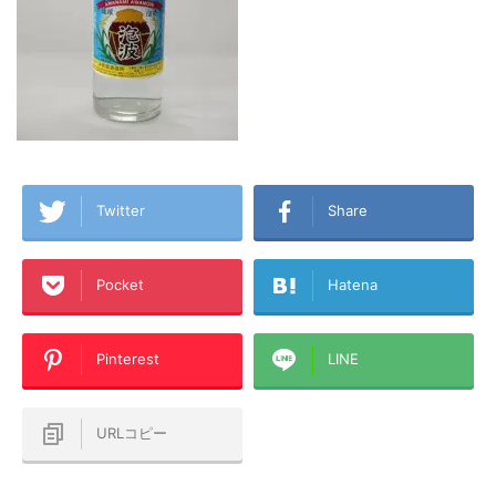
Twitter
Share
Pocket
Hatena
Pinterest
LINE
URLコピー