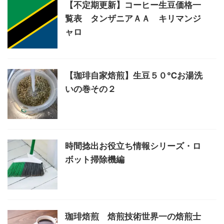
【不定期更新】コーヒー生豆価格一
覧表 タンザニアＡＡ キリマンジ
ャロ
【珈琲自家焙煎】生豆５０℃お湯洗
いの巻その２
時間捻出お役立ち情報シリーズ・ロ
ボット掃除機編
珈琲焙煎 焙煎技術世界一の焙煎士