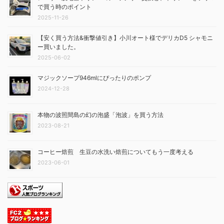
で買う時のポイント
2025-11-26
【安く買う方法&衝撃値引き】小川オート様でデリカD5 シャモニ
ー買いました。
2025-06-02
マジックソープ946mlにぴったりのポンプ
2024-12-28
本物の波照間島の幻の泡盛「泡波」を買う方法
2023-08-21
コーヒー焙煎 生豆の水洗い焙煎についてもう一度考える
2023-06-01