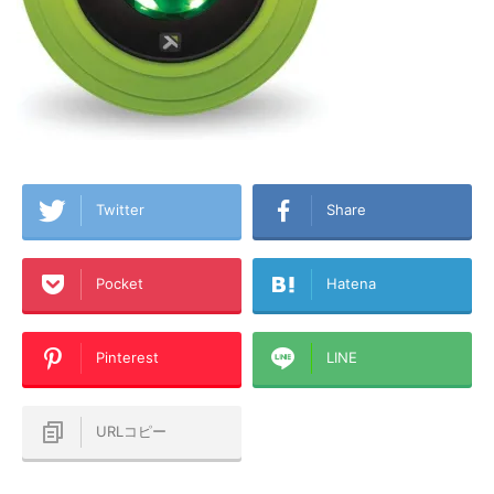
Twitter
Share
Pocket
Hatena
Pinterest
LINE
URLコピー