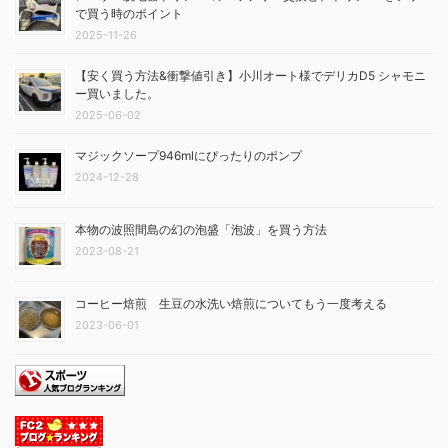
で買う時のポイント
2025-11-26
【安く買う方法&衝撃値引き】小川オート様でデリカD5 シャモニ
ー買いました。
2025-06-02
マジックソープ946mlにぴったりのポンプ
2024-12-28
本物の波照間島の幻の泡盛「泡波」を買う方法
2023-08-21
コーヒー焙煎 生豆の水洗い焙煎についてもう一度考える
2023-06-01