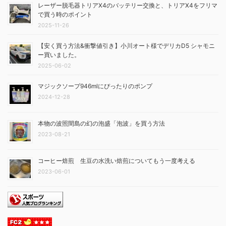
レーザー脱毛器トリアX4のバッテリー交換と、トリアX4をフリマ
で買う時のポイント
2025-11-26
【安く買う方法&衝撃値引き】小川オート様でデリカD5 シャモニ
ー買いました。
2025-06-02
マジックソープ946mlにぴったりのポンプ
2024-12-28
本物の波照間島の幻の泡盛「泡波」を買う方法
2023-08-21
コーヒー焙煎 生豆の水洗い焙煎についてもう一度考える
2023-06-01