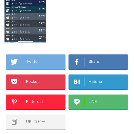
Twitter
Share
Pocket
Hatena
Pinterest
LINE
URLコピー