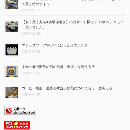
で買う時のポイント
2025-11-26
【安く買う方法&衝撃値引き】小川オート様でデリカD5 シャモニ
ー買いました。
2025-06-02
マジックソープ946mlにぴったりのポンプ
2024-12-28
本物の波照間島の幻の泡盛「泡波」を買う方法
2023-08-21
コーヒー焙煎 生豆の水洗い焙煎についてもう一度考える
2023-06-01