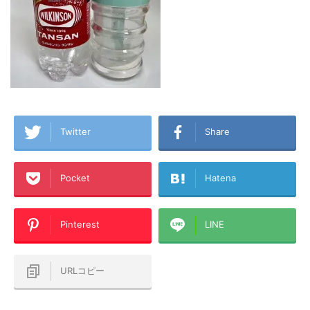
Twitter
Share
Pocket
Hatena
Pinterest
LINE
URLコピー