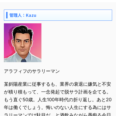
管理人：Kazu
アラフィフのサラリーマン
某斜陽産業に従事するも、業界の衰退に嫌気と不安
が積り積もって、一念発起で脱サラ計画を企てる。
もう直ぐ50歳。人生100年時代の折り返し。あと20
年は働くでしょう。悔いのない人生にする為にはサ
ラリーマンでは駄目だ。と酒飲みながら愚痴る今日