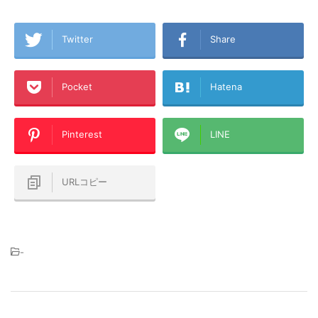
Twitter
Share
Pocket
Hatena
Pinterest
LINE
URLコピー
-