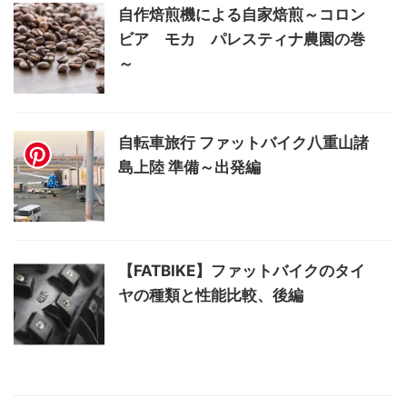
自作焙煎機による自家焙煎～コロン
ビア モカ パレスティナ農園の巻
～
自転車旅行 ファットバイク八重山諸
島上陸 準備～出発編
【FATBIKE】ファットバイクのタイ
ヤの種類と性能比較、後編