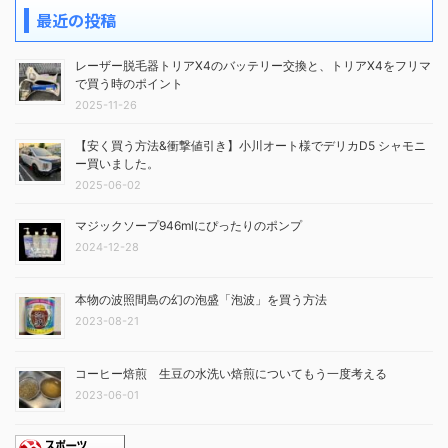
最近の投稿
レーザー脱毛器トリアX4のバッテリー交換と、トリアX4をフリマ
で買う時のポイント
2025-11-26
【安く買う方法&衝撃値引き】小川オート様でデリカD5 シャモニ
ー買いました。
2025-06-02
マジックソープ946mlにぴったりのポンプ
2024-12-28
本物の波照間島の幻の泡盛「泡波」を買う方法
2023-08-21
コーヒー焙煎 生豆の水洗い焙煎についてもう一度考える
2023-06-01