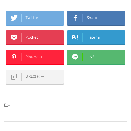
Twitter
Share
Pocket
Hatena
Pinterest
LINE
URLコピー
-