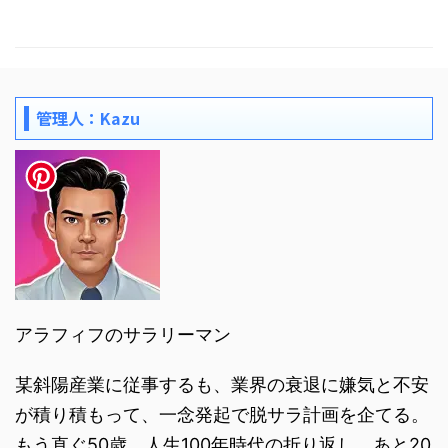
管理人：Kazu
アラフィフのサラリーマン
某斜陽産業に従事するも、業界の衰退に嫌気と不安
が積り積もって、一念発起で脱サラ計画を企てる。
もう直ぐ50歳。人生100年時代の折り返し。あと20