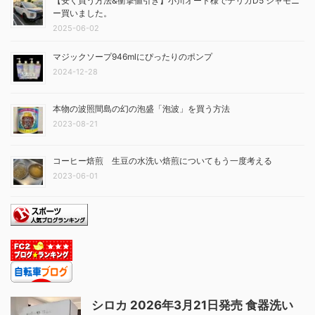
【安く買う方法&衝撃値引き】小川オート様でデリカD5 シャモニ
ー買いました。
2025-06-02
マジックソープ946mlにぴったりのポンプ
2024-12-28
本物の波照間島の幻の泡盛「泡波」を買う方法
2023-08-21
コーヒー焙煎 生豆の水洗い焙煎についてもう一度考える
2023-06-01
シロカ 2026年3月21日発売 食器洗い