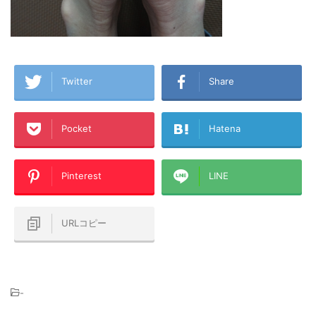
Twitter
Share
Pocket
Hatena
Pinterest
LINE
URLコピー
-