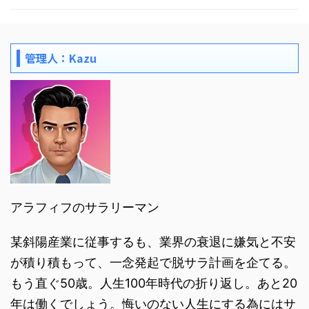
管理人：Kazu
アラフィフのサラリーマン
某斜陽産業に従事するも、業界の衰退に嫌気と不安
が積り積もって、一念発起で脱サラ計画を企てる。
もう直ぐ50歳。人生100年時代の折り返し。あと20
年は働くでしょう。悔いのない人生にする為にはサ