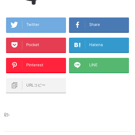
Twitter
Share
Pocket
Hatena
Pinterest
LINE
URLコピー
-