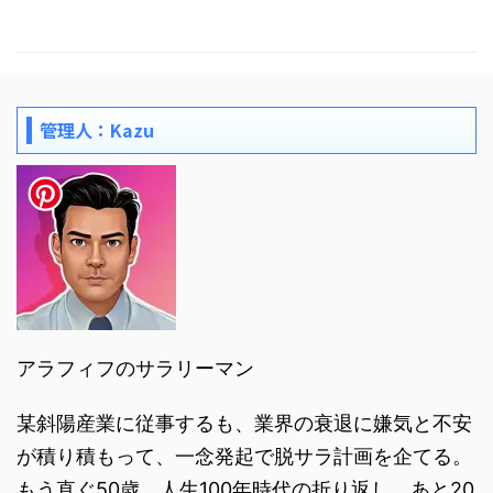
管理人：Kazu
アラフィフのサラリーマン
某斜陽産業に従事するも、業界の衰退に嫌気と不安
が積り積もって、一念発起で脱サラ計画を企てる。
もう直ぐ50歳。人生100年時代の折り返し。あと20