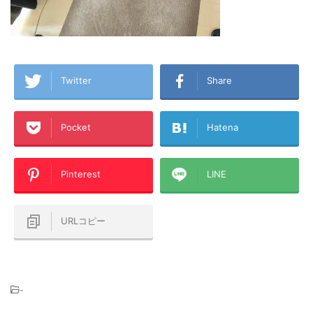
Twitter
Share
Pocket
Hatena
Pinterest
LINE
URLコピー
-