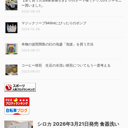
【安く買う方法&衝撃値引き】小川オート様でデリカD5 シャモニ
ー買いました。
2025-06-02
マジックソープ946mlにぴったりのポンプ
2024-12-28
本物の波照間島の幻の泡盛「泡波」を買う方法
2023-08-21
コーヒー焙煎 生豆の水洗い焙煎についてもう一度考える
2023-06-01
シロカ 2026年3月21日発売 食器洗い