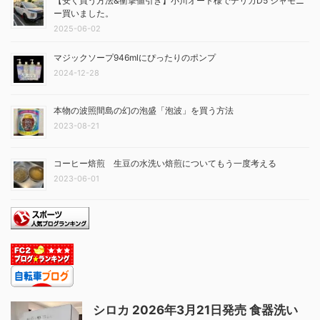
【安く買う方法&衝撃値引き】小川オート様でデリカD5 シャモニ
ー買いました。
2025-06-02
マジックソープ946mlにぴったりのポンプ
2024-12-28
本物の波照間島の幻の泡盛「泡波」を買う方法
2023-08-21
コーヒー焙煎 生豆の水洗い焙煎についてもう一度考える
2023-06-01
シロカ 2026年3月21日発売 食器洗い