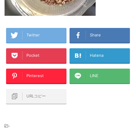
Twitter
Share
Pocket
Hatena
Pinterest
LINE
URLコピー
-