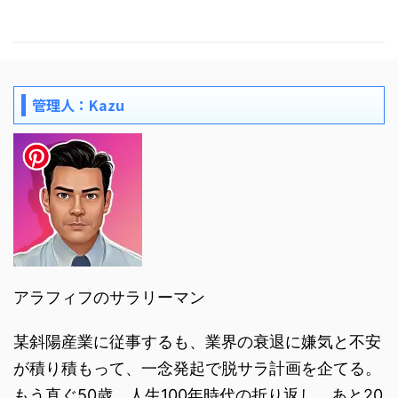
管理人：Kazu
アラフィフのサラリーマン
某斜陽産業に従事するも、業界の衰退に嫌気と不安
が積り積もって、一念発起で脱サラ計画を企てる。
もう直ぐ50歳。人生100年時代の折り返し。あと20