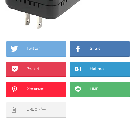
Twitter
Share
Pocket
Hatena
Pinterest
LINE
URLコピー