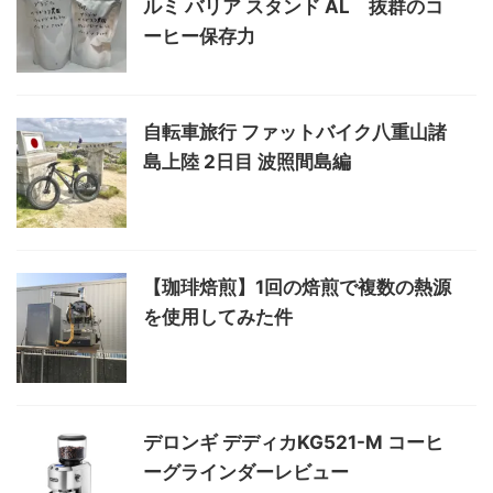
ルミ バリア スタンド AL 抜群のコ
ーヒー保存力
自転車旅行 ファットバイク八重山諸
島上陸 2日目 波照間島編
【珈琲焙煎】1回の焙煎で複数の熱源
を使用してみた件
デロンギ デディカKG521-M コーヒ
ーグラインダーレビュー