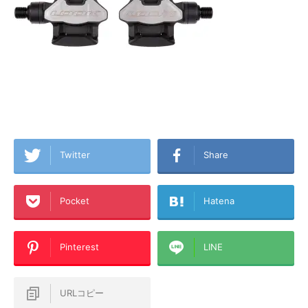
Twitter
Share
Pocket
Hatena
Pinterest
LINE
URLコピー