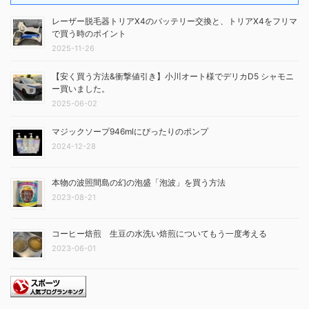
レーザー脱毛器トリアX4のバッテリー交換と、トリアX4をフリマ
で買う時のポイント
2025-11-26
【安く買う方法&衝撃値引き】小川オート様でデリカD5 シャモニ
ー買いました。
2025-06-02
マジックソープ946mlにぴったりのポンプ
2024-12-28
本物の波照間島の幻の泡盛「泡波」を買う方法
2023-08-21
コーヒー焙煎 生豆の水洗い焙煎についてもう一度考える
2023-06-01