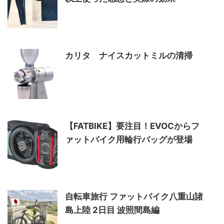
カリタ ナイスカットミルの清掃
【FATBIKE】要注目！EVOCからフ
ァットバイク用輪行バッグが登場
自転車旅行 ファットバイク八重山諸
島上陸 2日目 波照間島編