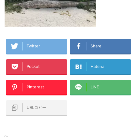
Twitter
Share
Pocket
Hatena
Pinterest
LINE
URLコピー